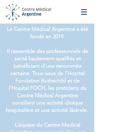
Le Centre Médical Argentine a été
Bouton
fondé en 2019.
Home page
Il rassemble des professionnels de
santé hautement qualifiés et
Nos spécialités
bénéficiant d’une renommée
certaine. Tous issus de l’Hopital
Nos examens
Fondation Rothschild et de
l’Hopital FOCH, les praticiens du
Nos tarifs
Centre Médical Argentine
concilient une activité clinique
Prendre rendez-vous
hospitalière et une activité libérale.
Nos actualités
L’équipe du Centre Medical