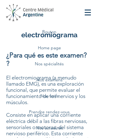
Bouton
electromiograma
Home page
¿Para qué es este examen?
?
Nos spécialités
El electromiograma (a menudo
Nos examens
llamado EMG), es una exploración
funcional, que permite evaluar el
funcionamiento de los nervios y los
Nos tarifs
músculos.
Prendre rendez-vous
Consiste en aplicar una corriente
eléctrica débil a las fibras nerviosas,
sensoriales o motoras, del sistema
Nos actualités
nervioso periférico. Esta corriente