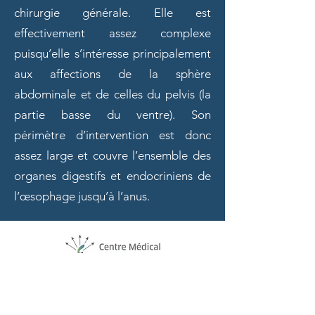
chirurgie générale. Elle est
Nous connaitre
effectivement assez complexe
puisqu’elle s’intéresse principalement
aux affections de la sphère
abdominale et de celles du pelvis (la
partie basse du ventre). Son
périmètre d’intervention est donc
assez large et couvre l’ensemble des
organes digestifs et endocriniens de
l’œsophage jusqu’à l’anus.